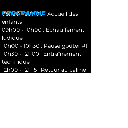
PROGRAMME
08h30 - 09H00 : Accueil des
enfants
09h00 - 10h00 : Echauffement
ludique
10h00 - 10h30 : Pause goûter #1
10h30 - 12h00 : Entraînement
technique
12h00 - 12h15 : Retour au calme
12h15 - 13h45 : Repas de midi
13h45 - 15h00 : Jeux / mini-
matches
15h00 - 15h30 : Pause goûter
#2
15h30 - 16h45 : Jeux / mini-
matches
16h45 - 17h00 : Retour au calme