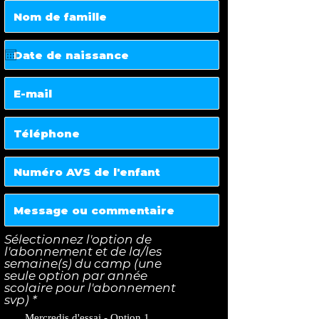
Sélectionnez l'option de
l'abonnement et de la/les
semaine(s) du camp (une
seule option par année
scolaire pour l'abonnement
O
svp)
*
b
Mercredis d'essai - Option 1